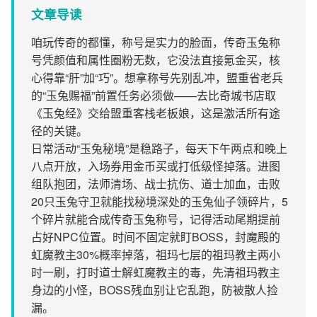
文章导读
咱玩传奇的都懂，称号是实力的脸面，传奇玉兔称
号凭颜值和属性圈粉无数，它没法直接氪金买，核
心得靠“肝”加“巧”。想拿称号先别乱冲，盟重省老兵
的“玉兔赐福”前置任务必须做——去比奇城书店取
《玉兔经》交给盟重客栈老板娘，这是激活所有途
径的关键。
日常活动“玉兔秘境”是稳路子，每天下午两点和晚上
八点开放，入场券用金币买或打低级怪掉落。进图
组队抱团，法师清场、战士抗伤、道士加血，击败
20只玉兔守卫就能找秘境深处的玉兔仙子领碎片，5
个碎片就能合成传奇玉兔称号，记得活动尾期提前
占好NPC位置。时间不固定就盯BOSS，封魔殿的
虹魔教主30%概率掉落，祖玛七层的祖玛教主两小
时一刷，打时道士解虹魔教主的毒，先清祖玛教主
身边的小怪，BOSS残血别让它乱跑，防被散人捡
漏。