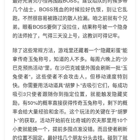
最好先清完小怪再围殴BOSS。建议组队的时候多带
几个战士，BOSS残血的时候拉好仇恨，别让它乱
跑，不然很容易被路过的散人捡漏。咱之前就有个兄
弟，眼看BOSS要倒了没拉住，结果称号被一个隐身
的法师抢了，气得三天没上号，这教训可得记牢。
除了这些常规方法，游戏里还藏着一个“隐藏彩蛋”能
拿传奇玉兔称号，知道的人不多。每周六晚上的“沙
巴克预热活动”里，在沙巴克城堡外围会刷新一批“玉
兔使者”，这些使者不会攻击人，但移动速度特别
快。你需要用活动道具“胡萝卜”去吸引它们，每成功
吸引3只使者跟随你到指定位置，就能触发隐藏奖
励，有50%的概率直接获得传奇玉兔称号，剩下的概
率会给大量经验和金币。这个玩法的关键在于“胡萝
卜”的获取，活动开始前在比奇城的农夫那里用10个
小麦就能换一个，提前多囤点准没错。而且使者刷新
的位置不固定，最好找几个朋友分头去找，碰到了就