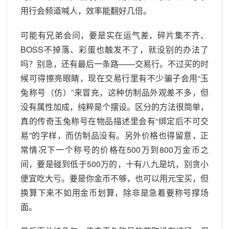
用行会频道喊人，效率能翻好几倍。
可能有兄弟会问，要是实在运气差，碎片集不齐、
BOSS不掉落、彩蛋也触发不了，就没别的办法了
吗？别急，还有最后一条路——交易行。不过买的时
候可得擦亮眼睛，现在交易行里有不少骗子会用“玉
兔称号（仿）”来冒充，这种仿制品外观差不多，但
没有属性加成，纯粹是个摆设。区分的方法很简单，
真的传奇玉兔称号在物品描述里会有“绑定后不可交
易”的字样，而仿制品没有。另外价格也得留意，正
常情况下一个称号的价格在500万到800万金币之
间，要是碰到低于500万的，十有八九是坑，别贪小
便宜吃大亏。要是你金币不够，也可以用元宝买，但
换算下来不如用金币划算，除非是急着要称号撑场
面。