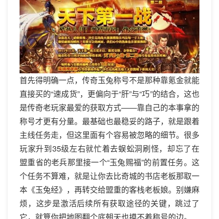
首先得明确一点，传奇玉兔称号不是那种靠氪金就能
直接买的“速成货”，更偏向于“肝”与“巧”的结合，这也
是传奇老玩家最爱的获取方式——靠自己的本事拿的
称号才更有分量。最基础也最稳妥的路子，就是跟着
主线任务走，但这里面有个容易被忽略的细节。很多
玩家升到35级左右就忙着去蜈蚣洞刷怪，却忘了在
盟重省的老兵那里接一个“玉兔赐福”的前置任务。这
个任务不算难，就是让你去比奇城的书店老板那取一
本《玉兔经》，再转交给盟重的客栈老板娘。别嫌麻
烦，这步是激活后续所有获取途径的关键，跳过了
它，就算你把地图翻个底朝天也摸不着称号的边。