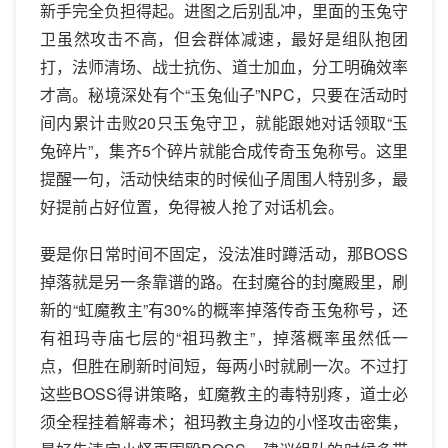
新手完全负担得起。进图之后别乱冲，里面的玉兔守
卫虽然攻击不高，但会群体减速，最好是组队抱团
打，法师清场、战士抗伤、道士加血，分工明确效率
才高。秘境深处有个“玉兔仙子”NPC，只要在活动时
间内累计击败20只玉兔守卫，就能跟她对话领取“玉
兔碎片”，集齐5个碎片就能合成传奇玉兔称号。这里
提醒一句，活动快结束的时候仙子周围人特别多，最
好提前占好位置，免得被人抢了对话机会。
要是你日常时间不固定，没法准时蹲活动，那BOSS
掉落就是另一条靠谱的路。在封魔谷的封魔殿里，刷
新的“虹魔教主”有30%的概率掉落传奇玉兔称号，还
有祖玛寺庙七层的“祖玛教主”，掉落概率虽然低一
点，但胜在刷新时间短，每两小时就刷一次。不过打
这些BOSS得讲策略，虹魔教主的毒特别疼，道士必
须全程挂着解毒术；祖玛教主身边的小怪攻击密集，