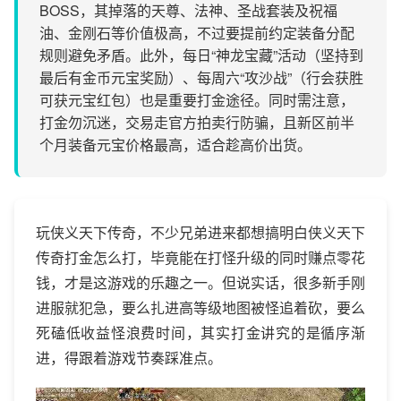
BOSS，其掉落的天尊、法神、圣战套装及祝福
油、金刚石等价值极高，不过要提前约定装备分配
规则避免矛盾。此外，每日“神龙宝藏”活动（坚持到
最后有金币元宝奖励）、每周六“攻沙战”（行会获胜
可获元宝红包）也是重要打金途径。同时需注意，
打金勿沉迷，交易走官方拍卖行防骗，且新区前半
个月装备元宝价格最高，适合趁高价出货。
玩侠义天下传奇，不少兄弟进来都想搞明白侠义天下
传奇打金怎么打，毕竟能在打怪升级的同时赚点零花
钱，才是这游戏的乐趣之一。但说实话，很多新手刚
进服就犯急，要么扎进高等级地图被怪追着砍，要么
死磕低收益怪浪费时间，其实打金讲究的是循序渐
进，得跟着游戏节奏踩准点。