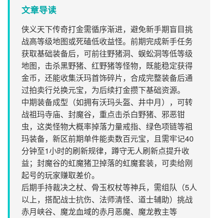
文章导读
侠义天下传奇打金需循序渐进，避免新手期盲目挑
战高等级地图或死磕低收益怪。前期完成新手任务
获取基础装备后，可前往野猪洞、蜈蚣洞等低等级
地图，击杀黑野猪、红野猪等怪物，既能稳定获得
金币，还能收集沃玛首饰碎片，合成完整装备后通
过拍卖行兑换元宝，为后续打金攒下基础资源。
中期装备成型（如拥有沃玛头盔、井中月），可转
战祖玛寺庙、封魔谷，重点击杀白野猪、邪恶钳
虫，这类怪物大概率掉落力量戒指、绿色项链等祖
玛装备，新区前期单件能卖数百元宝，且需牢记40
分钟至1小时的刷新规律，蹲守无人刷新点提升收
益；封魔谷的虹魔猪卫掉落的虹魔套装，可卖给刚
起号的玩家赚取差价。
后期手持裁决之杖、骨玉权杖等神兵，需组队（5人
以上，搭配战士抗伤、法师清怪、道士辅助）挑战
赤月峡谷、魔龙血域的赤月恶魔、魔龙教主等