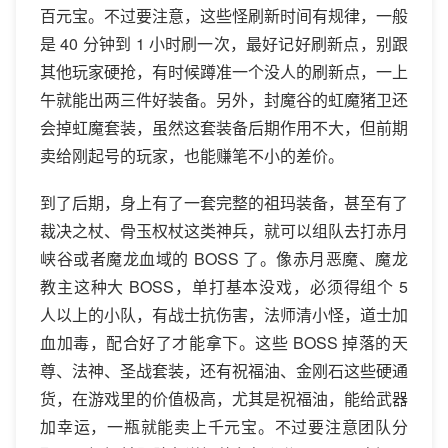
百元宝。不过要注意，这些怪刷新时间有规律，一般
是 40 分钟到 1 小时刷一次，最好记好刷新点，别跟
其他玩家硬抢，有时候蹲准一个没人的刷新点，一上
午就能出两三件好装备。另外，封魔谷的虹魔猪卫还
会掉虹魔套装，虽然这套装备后期作用不大，但前期
卖给刚起号的玩家，也能赚笔不小的差价。
到了后期，身上有了一套完整的祖玛装备，甚至有了
裁决之杖、骨玉权杖这类神兵，就可以组队去打赤月
峡谷或者魔龙血域的 BOSS 了。像赤月恶魔、魔龙
教主这种大 BOSS，单打基本没戏，必须得组个 5
人以上的小队，有战士抗伤害，法师清小怪，道士加
血加毒，配合好了才能拿下。这些 BOSS 掉落的天
尊、法神、圣战套装，还有祝福油、金刚石这些硬通
货，在游戏里的价值极高，尤其是祝福油，能给武器
加幸运，一瓶就能卖上千元宝。不过要注意团队分