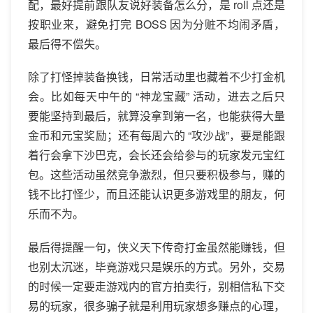
配，最好提前跟队友说好装备怎么分，是 roll 点还是
按职业来，避免打完 BOSS 因为分赃不均闹矛盾，
最后得不偿失。
除了打怪掉装备换钱，日常活动里也藏着不少打金机
会。比如每天中午的 “神龙宝藏” 活动，进去之后只
要能坚持到最后，就算没拿到第一名，也能获得大量
金币和元宝奖励；还有每周六的 “攻沙战”，要是能跟
着行会拿下沙巴克，会长还会给参与的玩家发元宝红
包。这些活动虽然竞争激烈，但只要积极参与，赚的
钱不比打怪少，而且还能认识更多游戏里的朋友，何
乐而不为。
最后得提醒一句，侠义天下传奇打金虽然能赚钱，但
也别太沉迷，毕竟游戏只是娱乐的方式。另外，交易
的时候一定要走游戏内的官方拍卖行，别相信私下交
易的玩家，很多骗子就是利用玩家想多赚点的心理，