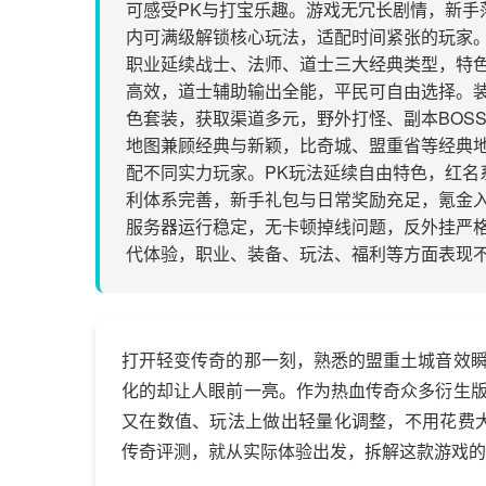
可感受PK与打宝乐趣。游戏无冗长剧情，新手
内可满级解锁核心玩法，适配时间紧张的玩家
职业延续战士、法师、道士三大经典类型，特
高效，道士辅助输出全能，平民可自由选择。
色套装，获取渠道多元，野外打怪、副本BOS
地图兼顾经典与新颖，比奇城、盟重省等经典
配不同实力玩家。PK玩法延续自由特色，红名
利体系完善，新手礼包与日常奖励充足，氪金
服务器运行稳定，无卡顿掉线问题，反外挂严
代体验，职业、装备、玩法、福利等方面表现
打开轻变传奇的那一刻，熟悉的盟重土城音效
化的却让人眼前一亮。作为热血传奇众多衍生
又在数值、玩法上做出轻量化调整，不用花费
传奇评测，就从实际体验出发，拆解这款游戏的