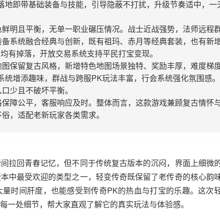
落地即带基础装备与技能，引导隐蔽不打扰，升级节奏适中，一
。
色鲜明且平衡，无单一职业碾压情况。战士近战强势，法师远程
装备系统融合经典与创新，既有祖玛、赤月等经典套装，也有新
S均有掉落，开放交易系统支持平民打宝变现。
地图保留复古风格，新增特色地图场景独特、奖励丰厚，难度梯
系统增添趣味，群战与跨服PK玩法丰富，行会系统强化氛围感
入口少且不破坏平衡。
格保障公平，客服响应及时。整体而言，这款游戏兼顾复古情怀
不俗，适配老新玩家各类需求。
瞬间拉回青春记忆，但不同于传统复古版本的沉闷，界面上细微
版本中最受欢迎的类型之一，轻变传奇既保留了老传奇的核心韵
大量时间肝度，也能感受到传奇PK的热血与打宝的乐趣。这次
每一处细节，帮大家直观了解它的真实玩法与体验感。