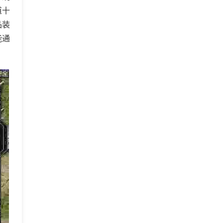
道十
品装
能通