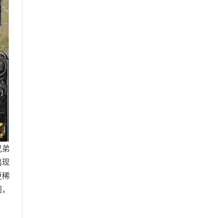
兄弟
出现
更稀
图，