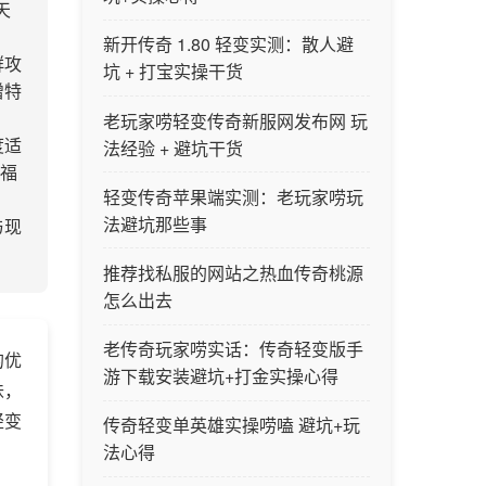
天
新开传奇 1.80 轻变实测：散人避
群攻
坑 + 打宝实操干货
增特
老玩家唠轻变传奇新服网发布网 玩
度适
法经验 + 避坑干货
。福
轻变传奇苹果端实测：老玩家唠玩
法避坑那些事
与现
推荐找私服的网站之热血传奇桃源
怎么出去
老传奇玩家唠实话：传奇轻变版手
的优
游下载安装避坑+打金实操心得
味，
轻变
传奇轻变单英雄实操唠嗑 避坑+玩
法心得