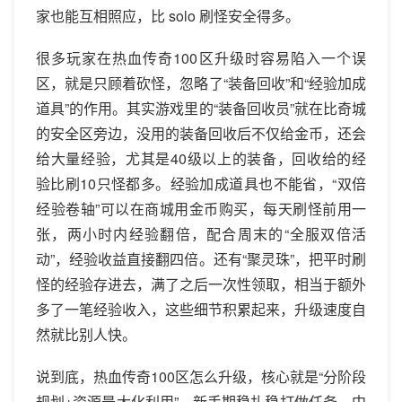
家也能互相照应，比 solo 刷怪安全得多。
很多玩家在热血传奇100区升级时容易陷入一个误
区，就是只顾着砍怪，忽略了“装备回收”和“经验加成
道具”的作用。其实游戏里的“装备回收员”就在比奇城
的安全区旁边，没用的装备回收后不仅给金币，还会
给大量经验，尤其是40级以上的装备，回收给的经
验比刷10只怪都多。经验加成道具也不能省，“双倍
经验卷轴”可以在商城用金币购买，每天刷怪前用一
张，两小时内经验翻倍，配合周末的“全服双倍活
动”，经验收益直接翻四倍。还有“聚灵珠”，把平时刷
怪的经验存进去，满了之后一次性领取，相当于额外
多了一笔经验收入，这些细节积累起来，升级速度自
然就比别人快。
说到底，热血传奇100区怎么升级，核心就是“分阶段
规划+资源最大化利用”。新手期稳扎稳打做任务，中