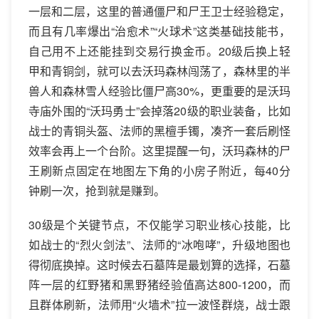
一层和二层，这里的普通僵尸和尸王卫士经验稳定，
而且有几率爆出“治愈术”“火球术”这类基础技能书，
自己用不上还能挂到交易行换金币。20级后换上轻
甲和青铜剑，就可以去沃玛森林闯荡了，森林里的半
兽人和森林雪人经验比僵尸高30%，更重要的是沃玛
寺庙外围的“沃玛勇士”会掉落20级的职业装备，比如
战士的青铜头盔、法师的黑檀手镯，凑齐一套后刷怪
效率会再上一个台阶。这里提醒一句，沃玛森林的尸
王刷新点固定在地图左下角的小房子附近，每40分
钟刷一次，抢到就是赚到。
30级是个关键节点，不仅能学习职业核心技能，比
如战士的“烈火剑法”、法师的“冰咆哮”，升级地图也
得彻底换掉。这时候去石墓阵是最划算的选择，石墓
阵一层的红野猪和黑野猪经验值高达800-1200，而
且群体刷新，法师用“火墙术”拉一波怪群烧，战士跟