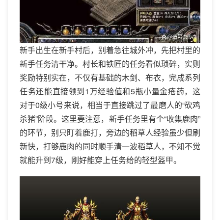
新手出生在新手村后，别着急往城外冲，先把村里的
新手任务清干净。村长和铁匠的任务看似琐碎，实则
奖励特别实在，不仅有基础的木剑、布衣，完成系列
任务还能直接领到1万经验值和5瓶小量金疮药，这
对于0级小号来说，相当于直接跳过了最磨人的“砍鸡
杀猪”阶段。这里要注意，新手任务里有个“收集鹿肉”
的环节，别只盯着鹿打，旁边的稻草人经验虽少但刷
新快，打够鹿肉的同时顺手清一波稻草人，不知不觉
就能升到7级，刚好能穿上任务给的轻型盔甲。