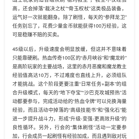
高，还会掉落“裁决之杖”“骨玉权杖”这类极品装备，
运气好一次就能翻身。除了刷怪，每天的“参拜龙卫”
任务别忘了，花费少量金币就能获得100万经验，这
可是稳赚不赔的买卖。
45级以后，升级速度会明显放缓，但这并不意味着
只能靠硬刷。热血传奇100区的“赤月峡谷”和“魔龙岭”
是高阶玩家的主要战场，这里的赤月恶魔和魔龙教主
经验值高达10万，不过难度也直线上升，必须组队
才能挑战。这个阶段更要注重“日常任务+副本”的组
合升级模式，每天的“地下夺宝”“沙巴克攻城预热”活
动都要参与，完成活动给的“热血令牌”可以兑换海量
经验，而且活动中掉落的“高级技能书”和“强化石”能
进一步提升战斗力，形成“升级-变强-更高效升级”的
良性循环。另外，行会的“集体刷怪”活动一定要参
加，行会成员一起刷怪有经验加成，而且遇到敌对玩