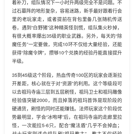
着补刀，组队情况下一小时升两级完全不是问题。不
过石墓阵的地形复杂，容易迷路，新手最好跟着行会
里的老玩家走，或者提前在背包里备几张随机传送
卷，遇到“白野猪”这种精英怪别慌，组队集火秒掉，
有很大概率爆出35级的职业武器。另外，每天的“除
魔任务”一定要做，完成10环不仅给大量经验，还能
获得“除魔令牌”，攒够10个兑换的经验丹能直接提升
半级。
35到45级这个阶段，热血传奇100区的玩家会逐渐拉
开差距，核心就在于对“资源”的利用。这个等级段可
以去祖玛寺庙三层到五层刷怪，祖玛卫士和祖玛雕像
经验值突破2000，而且掉落的祖玛首饰是现阶段的
硬通货，刷怪的同时还能赚钱。法师玩家这个阶段优
势最明显，学会“冰咆哮”后，在祖玛寺庙的走廊里拉
怪，一次能拉5-6只，配合“魔法盾”几乎不会掉血；
战士玩家则适合组队刷“祖玛教主”，教主不仅经验