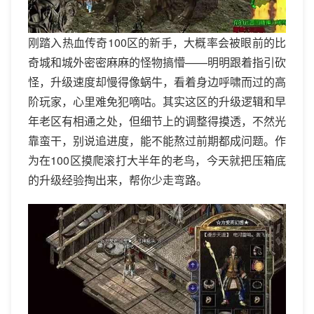
刚踏入热血传奇100区的新手，大概率会被眼前的比
奇城和城外密密麻麻的怪物搞懵——明明跟着指引砍
怪，升级速度却慢得像蜗牛，看着身边呼啸而过的高
阶玩家，心里难免犯嘀咕。其实这区的升级逻辑和早
年老区有相通之处，但细节上的调整得摸透，不然光
靠蛮干，别说追进度，能不能熬过前期都成问题。作
为在100区摸爬滚打大半年的老鸟，今天就把压箱底
的升级经验掏出来，帮你少走弯路。