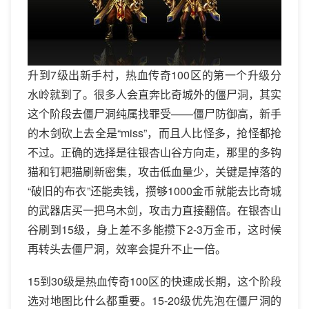
升到7级出新手村，热血传奇100区的第一个升级分
水岭就到了。很多人会直奔比奇城外的僵尸洞，其实
这个阶段去僵尸洞纯属找罪受——僵尸防御高，新手
的木剑砍上去全是“miss”，而且人比怪多，抢怪都抢
不过。正确的选择是往银杏山谷方向走，那里的多钩
猫和钉耙猫刷新密集，攻击低血量少，关键是掉落的
“破旧的布衣”还能卖钱，攒够1000金币就能去比奇城
的武器店买一把乌木剑，攻击力直接翻倍。在银杏山
谷刷到15级，身上差不多能攒下2-3万金币，这时候
再转头去僵尸洞，效率会提升不止一倍。
15到30级是热血传奇100区的快速成长期，这个阶段
选对地图比什么都重要。15-20级优先泡在僵尸洞的