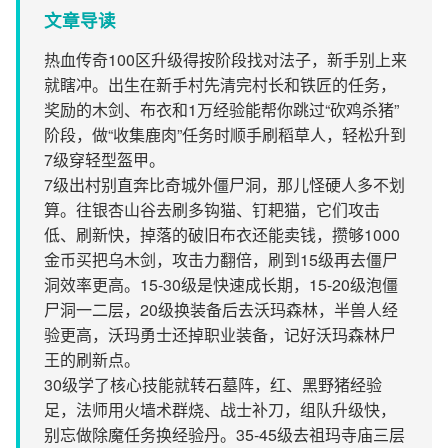
文章导读
热血传奇100区升级得按阶段找对法子，新手别上来
就瞎冲。出生在新手村先清完村长和铁匠的任务，
奖励的木剑、布衣和1万经验能帮你跳过“砍鸡杀猪”
阶段，做“收集鹿肉”任务时顺手刷稻草人，轻松升到
7级穿轻型盔甲。
7级出村别直奔比奇城外僵尸洞，那儿怪硬人多不划
算。往银杏山谷去刷多钩猫、钉耙猫，它们攻击
低、刷新快，掉落的破旧布衣还能卖钱，攒够1000
金币买把乌木剑，攻击力翻倍，刷到15级再去僵尸
洞效率更高。15-30级是快速成长期，15-20级泡僵
尸洞一二层，20级换装备后去沃玛森林，半兽人经
验更高，沃玛勇士还掉职业装备，记好沃玛森林尸
王的刷新点。
30级学了核心技能就转石墓阵，红、黑野猪经验
足，法师用火墙术群烧、战士补刀，组队升级快，
别忘做除魔任务换经验丹。35-45级去祖玛寺庙三层